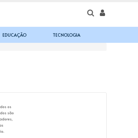
EDUCAÇÃO
TECNOLOGIA
odos os
ados são
adores,
as
io.