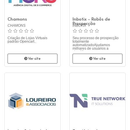
Chamons
Inbotix - Robôs de
Prospecção
CHAMONS
INBOTIX
Criação de Lojas Virtuais
Seu processo de prospecção
padrão Opencart..
totalmente
automatizadoAjudamos
milhares de usuários a
simplificarem os e..
Ver site
Ver site