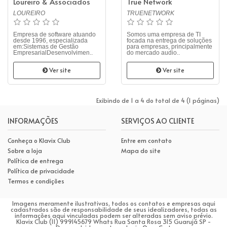
Loureiro & Associados
True Network
LOUREIRO
TRUENETWORK
Empresa de software atuando
Somos uma empresa de TI
desde 1996, especializada
focada na entrega de soluções
em:Sistemas de Gestão
para empresas, principalmente
EmpresarialDesenvolvimen..
do mercado audio..
Ver site
Ver site
Exibindo de 1 a 4 do total de 4 (1 páginas)
INFORMAÇÕES
SERVIÇOS AO CLIENTE
Conheça o Klavix Club
Entre em contato
Sobre a loja
Mapa do site
Política de entrega
Política de privacidade
Termos e condições
Imagens meramente ilustrativas, todos os contatos e empresas aqui
cadastrados são de responsabilidade de seus idealizadores, todas as
informações aqui vinculadas podem ser alteradas sem aviso prévio.
Klavix Club (11) 999145679 Whats Rua Santa Rosa 315 Guarujá SP -